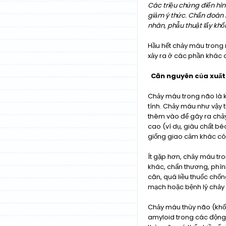
Các triệu chứng điển hìn
giảm ý thức. Chẩn đoán b
nhân, phẫu thuật lấy khố
Hầu hết chảy máu trong 
xảy ra ở các phần khác 
Căn nguyên của xuất 
Chảy máu trong não là k
tính. Chảy máu như vậy 
thêm vào để gây ra chả
cao (ví dụ, giàu chất b
giống giao cảm khác có
Ít gặp hơn, chảy máu tr
khác, chấn thương, phì
căn, quá liều thuốc chố
mạch hoặc bệnh lý chảy
Chảy máu thùy não (khối
amyloid trong các động