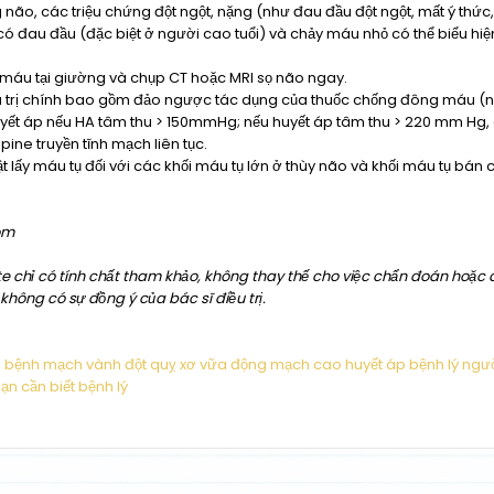
ão, các triệu chứng đột ngột, nặng (như đau đầu đột ngột, mất ý thức,
ó đau đầu (đặc biệt ở người cao tuổi) và chảy máu nhỏ có thể biểu hiện
u tại giường và chụp CT hoặc MRI sọ não ngay.
trị chính bao gồm đảo ngược tác dụng của thuốc chống đông máu (
yết áp nếu HA tâm thu > 150mmHg; nếu huyết áp tâm thu > 220 mm Hg,
pine truyền tĩnh mạch liên tục.
lấy máu tụ đối với các khối máu tụ lớn ở thùy não và khối máu tụ bán c
om
te chỉ có tính chất tham khảo, không thay thế cho việc chẩn đoán hoặc đi
không có sự đồng ý của bác sĩ điều trị.
h
bệnh mạch vành
đột quỵ
xơ vữa động mạch
cao huyết áp
bệnh lý ngươ
ạn cần biết
bệnh lý