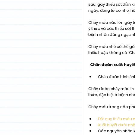
sau, gây thiếu sót thần 
ngáy, đồng tử co nhỏ, h
Chảy máu não lớn gây t
ý thức và các thiếu sót 
bệnh nhân đáng ngạc nhiê
Chảy máu nhỏ có thể gây
thiểu hoặc không có. Ch
Chẩn đoán xuất huyết
Chẩn đoán hình ảnh
Chẩn đoán chảy máu trong
thức, đặc biệt ở bệnh nh
Chảy máu trong não phải
Đột quỵ thiếu máu 
Xuất huyết dưới nh
Các nguyên nhân khác