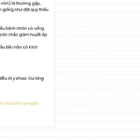
 nôn) là thường gặp,
 giống như đột quỵ thiếu
nếu bệnh nhân có uống
 cân nhắc giảm huyết áp
ầu tiểu não có kích
ều trị y khoa. Vui lòng
̀i cao tuổi
nam giới