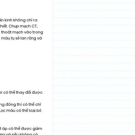
n kinh không chỉ ra
thiết. Chụp mạch CT,
g thoát mạch vào trong
 máu tụ sẽ lan rộng và
ơ có thể thay đổi được.
g đông thì có thể chỉ
Lọc máu có thể loại bỏ
ết áp có thể được giảm
 Hg và nếu không có