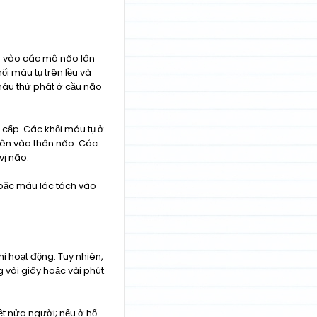
ép vào các mô não lân
ối máu tụ trên lều và
máu thứ phát ở cầu não
 cấp. Các khối máu tụ ở
uyên vào thân não. Các
vị não.
hoặc máu lóc tách vào
i hoạt động. Tuy nhiên,
 vài giây hoặc vài phút.
iệt nửa người; nếu ở hố