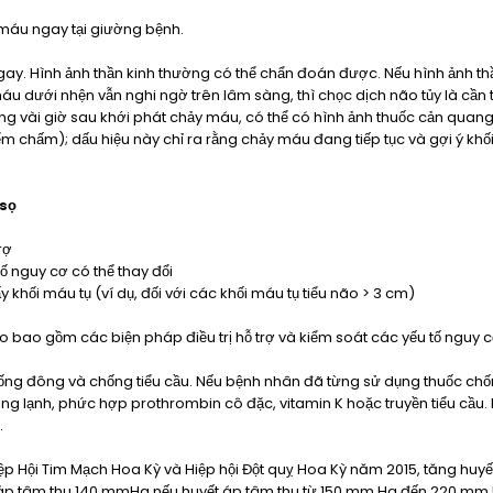
máu ngay tại giường bệnh.
ay. Hình ảnh thần kinh thường có thể chẩn đoán được. Nếu hình ảnh thầ
 dưới nhện vẫn nghi ngờ trên lâm sàng, thì chọc dịch não tủy là cần 
ng vài giờ sau khới phát chảy máu, có thể có hình ảnh thuốc cản quan
ểm chấm); dấu hiệu này chỉ ra rằng chảy máu đang tiếp tục và gợi ý khối
 sọ
rợ
 nguy cơ có thể thay đổi
y khối máu tụ (ví dụ, đối với các khối máu tụ tiểu não > 3 cm)
não bao gồm các biện pháp điều trị hỗ trợ và kiểm soát các yếu tố nguy c
ống đông và chống tiểu cầu. Nếu bệnh nhân đã từng sử dụng thuốc chốn
ng lạnh, phức hợp prothrombin cô đặc, vitamin K hoặc truyền tiểu cầu. 
.
p Hội Tim Mạch Hoa Kỳ và Hiệp hội Đột quỵ Hoa Kỳ năm 2015, tăng huy
t áp tâm thu 140 mmHg nếu huyết áp tâm thu từ 150 mm Hg đến 220 mm