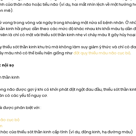
kinh của thân não hoặc tiểu não (ví dụ, hai mắt nhìn lệch về một hướng ho
ôn mê).
ử vong trong vòng vài ngày trong khoảng một nửa số bệnh nhân. Ở nh
thần kinh hồi phục dần theo các mức độ khác nhau khi khối máu tụ dần đ
n là chỉ có một vài thiếu sót thần kinh nhẹ vì chảy máu ít gây hủy ho
 thiếu sót thần kinh khu trú mà không làm suy giảm ý thức và chỉ có đa
ảy máu nhỏ có thể biểu hiện giống như
đột quỵ thiếu máu não cục bộ
.
 nội sọ
 thần kinh
 não được gợi ý khi có khởi phát đột ngột đau đầu, thiếu sót thần kinh
ân có các yếu tố nguy cơ.
 được phân biệt với :
não cục bộ
ện
 của thiếu sót thần kinh cấp tính (ví dụ, động kinh, hạ đường máu)