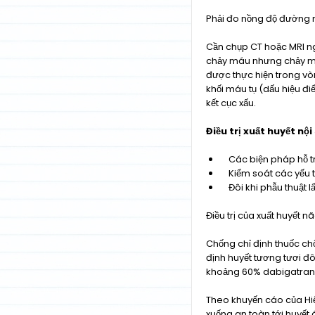
Phải đo nồng độ đường 
Cần chụp CT hoặc MRI ng
chảy máu nhưng chảy máu
được thực hiện trong vò
khối máu tụ (dấu hiệu đi
kết cục xấu.
Điều trị xuất huyết nội
Các biện pháp hỗ t
Kiểm soát các yếu tố
Đôi khi phẫu thuật lấ
Điều trị của xuất huyết 
Chống chỉ định thuốc ch
định huyết tương tươi đô
khoảng 60% dabigatran
Theo khuyến cáo của Hiệ
xuống an toàn tới huyế