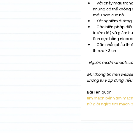
Với chảy máu trong n
nhưng có thể không c
máu não cục bộ.
Xét nghiệm đường má
Các biện pháp điều 
trước đó) và giảm hu
tích cực bằng nicardi
Cân nhắc phẫu thuật 
thước > 3 cm.
Nguồn msdmanuals.c
Mọi thông tin trên websi
không tự ý áp dụng, nếu 
Bài liên quan
tim mạch
bệnh tim mạc
nữ giới
ngừa tim mạch
b