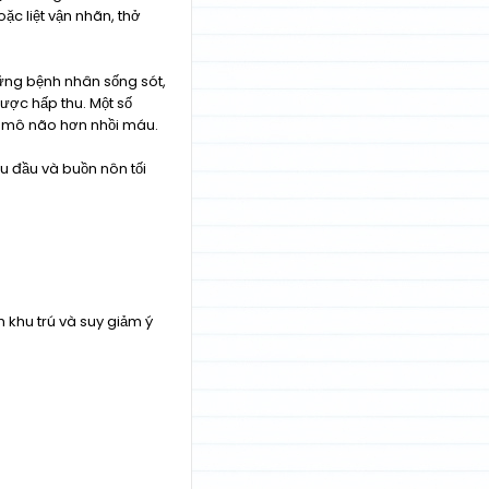
ặc liệt vận nhãn, thở
ững bệnh nhân sống sót,
ược hấp thu. Một số
ại mô não hơn nhồi máu.
u đầu và buồn nôn tối
 khu trú và suy giảm ý