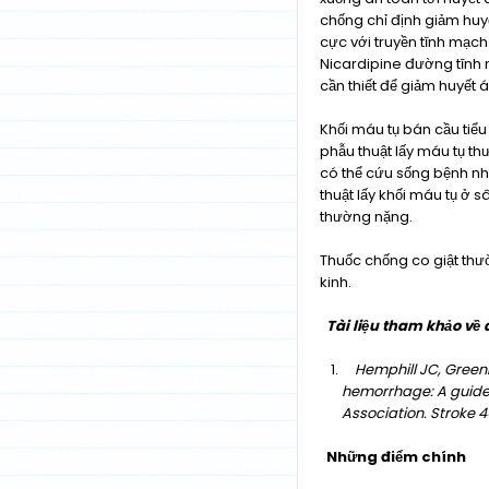
chống chỉ định giảm huyế
cực với truyền tĩnh mạch
Nicardipine đường tĩnh m
cần thiết để giảm huyết 
Khối máu tụ bán cầu tiể
phẫu thuật lấy máu tụ t
có thể cứu sống bệnh nh
thuật lấy khối máu tụ ở s
thường nặng.
Thuốc chống co giật th
kinh.
Tài liệu tham khảo về đ
Hemphill JC, Green
hemorrhage: A guidel
Association. Stroke 
Những điểm chính