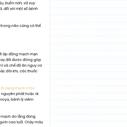
ầu, buồn nôn, và suy
à, đối với một số bệnh
 trong não cũng có thể
yết áp động mạch mạn
 thay đổi được đóng góp
ì và chế độ ăn nguy cơ
c đôi khi, các thuốc
c
dị dạng mạch máu
o nguyên phát hoặc di
moya, bệnh lý viêm
ý mạch do lắng đọng
ười cao tuổi. Chảy máu