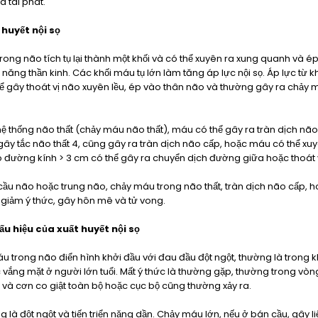
à tái phát.
 huyết nội sọ
rong não tích tụ lại thành một khối và có thể xuyên ra xung quanh và 
 năng thần kinh. Các khối máu tụ lớn làm tăng áp lực nội sọ. Áp lực từ kh
 gây thoát vị não xuyên lều, ép vào thân não và thường gây ra chảy 
hệ thống não thất (chảy máu não thất), máu có thể gây ra tràn dịch não
 gây tắc não thất 4, cũng gây ra tràn dịch não cấp, hoặc máu có thể x
có đường kính > 3 cm có thể gây ra chuyển dịch đường giữa hoặc thoát 
cầu não hoặc trung não, chảy máu trong não thất, tràn dịch não cấp, 
 giảm ý thức, gây hôn mê và tử vong.
u hiệu của xuất huyết nội sọ
 trong não điển hình khởi đầu với đau đầu đột ngột, thường là trong kh
vắng mặt ở người lớn tuổi. Mất ý thức là thường gặp, thường trong vòng
 và cơn co giật toàn bộ hoặc cục bộ cũng thường xảy ra.
g là đột ngột và tiến triển nặng dần. Chảy máu lớn, nếu ở bán cầu, gây l