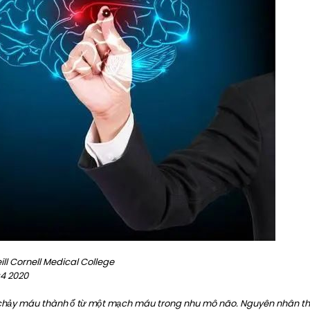
ill Cornell Medical College
g4 2020
chảy máu thành ổ từ một mạch máu trong nhu mô não. Nguyên nhân th