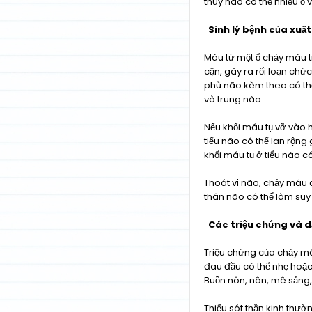
thùy não có thể nhiều ổ v
Sinh lý bệnh của xuất
Máu từ một ổ chảy máu t
cận, gây ra rối loạn chức
phù não kèm theo có thể
và trung não.
Nếu khối máu tụ vỡ vào 
tiểu não có thể lan rộng
khối máu tụ ở tiểu não 
Thoát vị não, chảy máu 
thân não có thể làm suy
Các triệu chứng và dấ
Triệu chứng của chảy máu
đau đầu có thể nhẹ hoặc 
Buồn nôn, nôn, mê sảng,
Thiếu sót thần kinh thườn