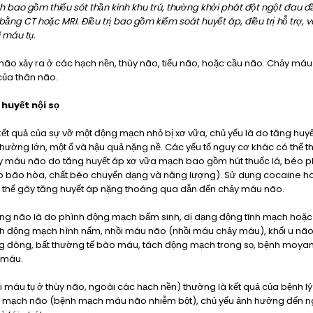
h bao gồm thiếu sót thần kinh khu trú, thường khởi phát đột ngột đau đ
ằng CT hoặc MRI. Điều trị bao gồm kiểm soát huyết áp, điều trị hỗ trợ, v
i máu tụ.
não xảy ra ở các hạch nền, thùy não, tiểu não, hoặc cầu não. Chảy máu
của thân não.
huyết nội sọ
ết quả của sự vỡ một động mạch nhỏ bị xơ vữa, chủ yếu là do tăng hu
thường lớn, một ổ và hậu quả nặng nề. Các yếu tố nguy cơ khác có thể
y máu não do tăng huyết áp xơ vữa mạch bao gồm hút thuốc lá, béo ph
éo bão hòa, chất béo chuyển dạng và năng lượng). Sử dụng cocaine hoặ
 thể gây tăng huyết áp nặng thoáng qua dẫn đến chảy máu não.
ong não là do phình động mạch bẩm sinh, dị dạng động tĩnh mạch hoặ
nh động mạch hình nấm, nhồi máu não (nhồi máu chảy máu), khối u nã
ng đông, bất thường tế bào máu, tách động mạch trong sọ, bệnh moya
 máu.
 máu tụ ở thùy não, ngoài các hạch nền) thường là kết quả của bệnh l
 mạch não (bệnh mạch máu não nhiễm bột), chủ yếu ảnh hưởng đến ng