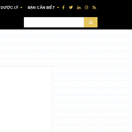
DƯỢC LÝ
BẠN CẦN BIẾT
+
+
Search
Bạn
cần
tìm
gì?