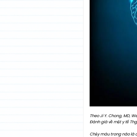
Theo Ji Y. Chong, MD, We
Đánh giá về mặt y tế Th
Chảy máu trong não là 