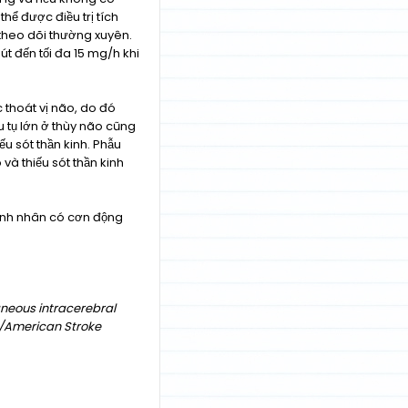
hể được điều trị tích
 theo dõi thường xuyên.
t đến tối đa 15 mg/h khi
 thoát vị não, do đó
 tụ lớn ở thùy não cũng
u sót thần kinh. Phẫu
 và thiếu sót thần kinh
ệnh nhân có cơn động
aneous intracerebral
n/American Stroke