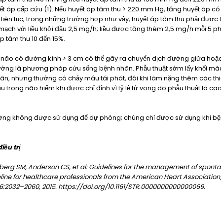
t áp cấp cứu (1). Nếu huyết áp tâm thu > 220 mm Hg, tăng huyết áp có t
 liên tục; trong những trường hợp như vậy, huyết áp tâm thu phải được
ạch với liều khởi đầu 2,5 mg/h; liều được tăng thêm 2,5 mg/h mỗi 5 phú
áp tâm thu 10 đến 15%.
u não có đường kính > 3 cm có thể gây ra chuyển dịch đường giữa hoặc
hường là phương pháp cứu sống bệnh nhân. Phẫu thuật sớm lấy khối máu
ân, nhưng thường có chảy máu tái phát, đôi khi làm nặng thêm các thiế
âu trong não hiếm khi được chỉ định vì tỷ lệ tử vong do phẫu thuật là cao
ường không được sử dụng để dự phòng; chúng chỉ được sử dụng khi b
iều trị
berg SM, Anderson CS, et al: Guidelines for the management of spont
ine for healthcare professionals from the American Heart Associatio
46:2032–2060, 2015. https://doi.org/10.1161/STR.0000000000000069.