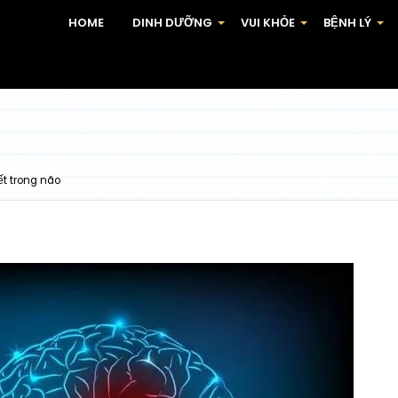
HOME
DINH DƯỠNG
VUI KHỎE
BỆNH LÝ
+
+
+
ết trong não